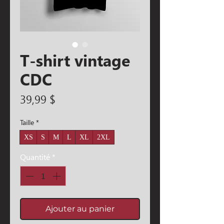
T-shirt vintage
CDC
Prix
39,99 $
Taille
*
XS
S
M
L
XL
2XL
Quantité
*
Ajouter au panier